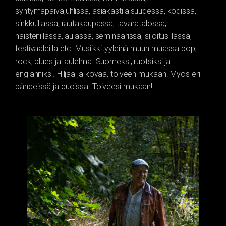
syntymäpäiväjuhlissa, asiakastilaisuudessa, kodissa,
sinkkuillassa, rautakaupassa, tavaratalossa,
naistenillassa, aulassa, seminaarissa, sijoitusillassa,
festivaaleilla etc. Musiikkityyleinä muun muassa pop,
rock, blues ja laulelma. Suomeksi, ruotsiksi ja
englanniksi. Hiljaa ja kovaa, toiveen mukaan. Myös eri
bändeissä ja duoissa. Toiveesi mukaan!