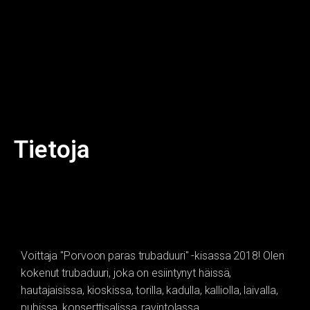
Tietoja
Voittaja "Porvoon paras trubaduuri" -kisassa 2018! Olen
kokenut trubaduuri, joka on esiintynyt häissä,
hautajaisissa, kioskissa, torilla, kadulla, kalliolla, laivalla,
pubissa, konserttisalissa, ravintolassa,